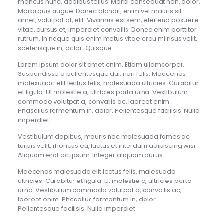
rhoncus nunc, dapibus tellus. Morbi consequat non, dolor.
Morbi quis augue. Donec blandit, enim vel mauris sit
amet, volutpat at, elit. Vivamus est sem, eleifend posuere
vitae, cursus et, imperdiet convallis. Donec enim porttitor
rutrum. In neque quis enim metus vitae arcu mi risus velit,
scelerisque in, dolor. Quisque.
Lorem ipsum dolor sit amet enim. Etiam ullamcorper.
Suspendisse a pellentesque dui, non felis. Maecenas
malesuada elit lectus felis, malesuada ultricies. Curabitur
et ligula. Ut molestie a, ultricies porta urna. Vestibulum
commodo volutpat a, convallis ac, laoreet enim.
Phasellus fermentum in, dolor. Pellentesque facilisis. Nulla
imperdiet.
Vestibulum dapibus, mauris nec malesuada fames ac
turpis velit, rhoncus eu, luctus et interdum adipiscing wisi.
Aliquam erat ac ipsum. Integer aliquam purus. .
Maecenas malesuada elit lectus felis, malesuada
ultricies. Curabitur et ligula. Ut molestie a, ultricies porta
urna. Vestibulum commodo volutpat a, convallis ac,
laoreet enim. Phasellus fermentum in, dolor.
Pellentesque facilisis. Nulla imperdiet.