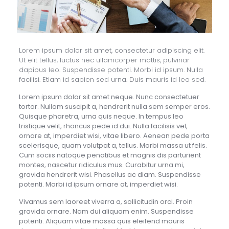
Lorem ipsum dolor sit amet, consectetur adipiscing elit.
Ut elit tellus, luctus nec ullamcorper mattis, pulvinar
dapibus leo. Suspendisse potenti. Morbi id ipsum. Nulla
facilisi. Etiam id sapien sed urna. Duis mauris id leo sed.
Lorem ipsum dolor sit amet neque. Nunc consectetuer
tortor. Nullam suscipit a, hendrerit nulla sem semper eros.
Quisque pharetra, urna quis neque. In tempus leo
tristique velit, rhoncus pede id dui. Nulla facilisis vel,
ornare at, imperdiet wisi, vitae libero. Aenean pede porta
scelerisque, quam volutpat a, tellus. Morbi massa ut felis.
Cum sociis natoque penatibus et magnis dis parturient
montes, nascetur ridiculus mus. Curabitur urna mi,
gravida hendrerit wisi. Phasellus ac diam. Suspendisse
potenti. Morbi id ipsum ornare at, imperdiet wisi.
Vivamus sem laoreet viverra a, sollicitudin orci. Proin
gravida ornare. Nam dui aliquam enim. Suspendisse
potenti. Aliquam vitae massa quis eleifend mauris